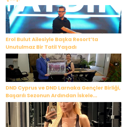
Erol Bulut Ailesiyle Başka Resort’ta
Unutulmaz Bir Tatil Yaşadı
DND Cyprus ve DND Larnaka Gençler Birliği,
Başarılı Sezonun Ardından İskele
Belediyesi’nde Bir Araya Geldi