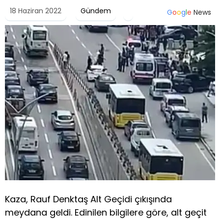
18 Haziran 2022
Gündem
G
o
o
g
l
e
News
Kaza, Rauf Denktaş Alt Geçidi çıkışında
meydana geldi. Edinilen bilgilere göre, alt geçit