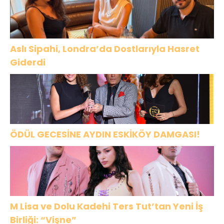
Aslı Sipahi, Londra’da Dostlarıyla Hasret
Giderdi
ÖDÜL GECESİNE AYDIN ESKİKÖY DAMGASI!
M Lisa ve Dolu Kadehi Ters Tut’tan Yeni İş
Birliği: “Vişne”