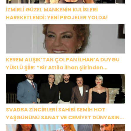
İZMİRLİ GÜZEL MANKENİN KULİSLERİ
HAREKETLENDİ: YENİ PROJELER YOLDA!
KEREM ALIŞIK’TAN ÇOLPAN İLHAN’A DUYGU
YÜKLÜ ŞİİR: “Bir Attila İlhan şiirinden
çıkmıştı sanki”
SVADBA ZİNCİRLERİ SAHİBİ SEMİH HOT
YAŞGÜNÜNÜ SANAT VE CEMİYET DÜNYASININ
ÜNLÜ İSİMLERİYLE KUTLADI!