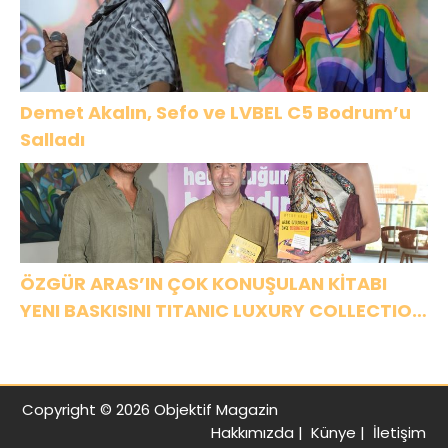
Demet Akalın, Sefo ve LVBEL C5 Bodrum’u
Salladı
ÖZGÜR ARAS’IN ÇOK KONUŞULAN KİTABI
YENI BASKISINI TITANIC LUXURY COLLECTION
BODRUM’DA KUTLADI
Copyright © 2026 Objektif Magazin
Hakkımızda
|
Künye
|
İletişim