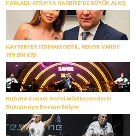
PARLADI: AFRA’YA HARBİYE’DE BÜYÜK ALKIŞ
KAYSERİ’DE İZDİHAM DEĞİL, REKOR VARDI!
195 BİN KİŞİ
Rubato Konser Serisi Müzikseverlerle
Buluşmaya Devam Ediyor