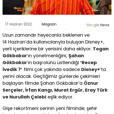
17 Haziran 2022
Magazin
G
o
o
g
l
e
News
Uzun zamandır heyecanla beklenen ve
14 Haziran’da kullanıcılarıyla buluşan Disney+,
yerli içeriklerine bir yenisini daha ekliyor.
Togan
Gökbakar
’ın yönetmenliğini,
Şahan
Gökbakar
’ın başrolünü üstlendiği
‘Recep
İvedik 7’
filmi çok yakında sadece
Disney+
’ta
yerini alacak. Geçtiğimiz günlerde çekimleri
başlayan filmde Şahan Gökbakar’a
Öznur
Serçeler, İrfan Kangı, Murat Ergür, Eray Türk
ve Nurullah Çelebi
eşlik ediyor.
Gişe rekortmeni serinin yeni filminde; şehir