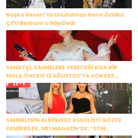
Başka Resort’ta Unutulmaz Gece Özülkü
Çifti Bodrum’u Büyüledi
SANATÇI, SAHNELERE VERECEĞİ KISA BİR
MOLA ÖNCESİ 13 AĞUSTOS’TA SON KEZ
HARBİYE’DE OLACAK!
SAHNELERİN ALBÜMSÜZ ASSOLİSTİ GÖZDE
DEMİRBİLEK, NR1 MAGAZİN’DE: “SON
ASSOLİST OLARAK VAR OLACAĞIM!”