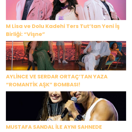
M Lisa ve Dolu Kadehi Ters Tut’tan Yeni İş
Birliği: “Vişne”
AYLİNCE VE SERDAR ORTAÇ’TAN YAZA
“ROMANTİK AŞK” BOMBASI!
MUSTAFA SANDAL İLE AYNI SAHNEDE