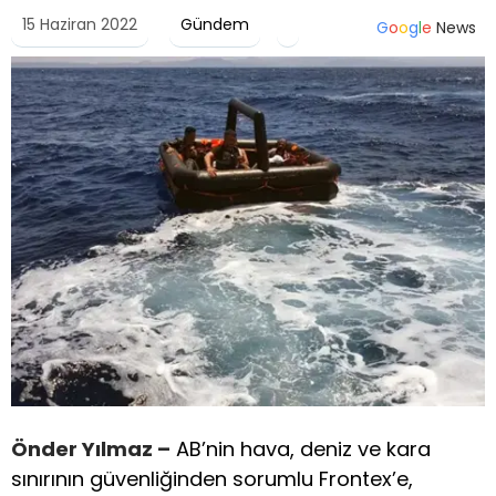
15 Haziran 2022
Gündem
G
o
o
g
l
e
News
Önder Yılmaz –
AB’nin hava, deniz ve kara
sınırının güvenliğinden sorumlu Frontex’e,