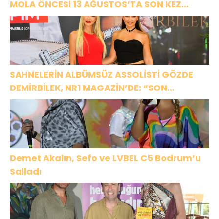
MOLA ÖNCESİ 13 AĞUSTOS’TA SON KEZ
HARBİYE’DE OLACAK!
SAHNELERİN ALBÜMSÜZ ASSOLİSTİ GÖZDE
DEMİRBİLEK, NR1 MAGAZİN’DE: “SON
ASSOLİST OLARAK VAR OLACAĞIM!”
Demet Akalın, Sefo ve LVBEL C5 Bodrum’u
Salladı