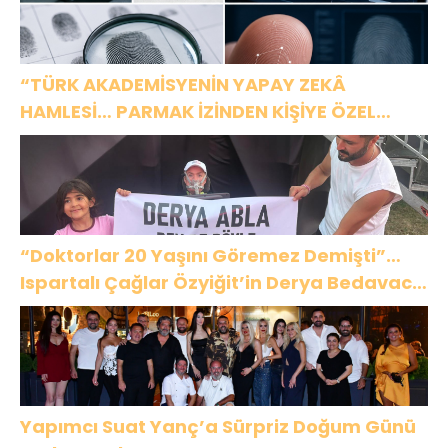
“TÜRK AKADEMİSYENİN YAPAY ZEKÂ
HAMLESİ… PARMAK İZİNDEN KİŞİYE ÖZEL
ANALİZ”
“Doktorlar 20 Yaşını Göremez Demişti”…
Ispartalı Çağlar Özyiğit’in Derya Bedavacı
Buluşması Duygulandırdı
Yapımcı Suat Yanç’a Sürpriz Doğum Günü