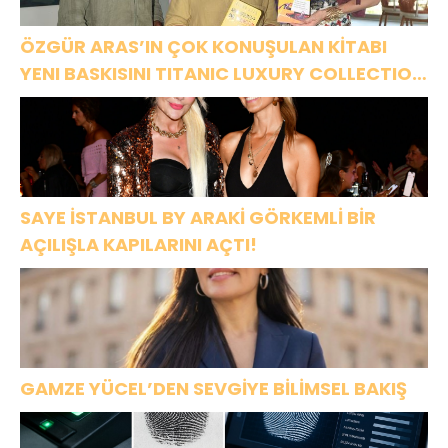
ÖZGÜR ARAS’IN ÇOK KONUŞULAN KİTABI
YENI BASKISINI TITANIC LUXURY COLLECTION
BODRUM’DA KUTLADI
SAYE İSTANBUL BY ARAKİ GÖRKEMLİ BİR
AÇILIŞLA KAPILARINI AÇTI!
GAMZE YÜCEL’DEN SEVGİYE BİLİMSEL BAKIŞ