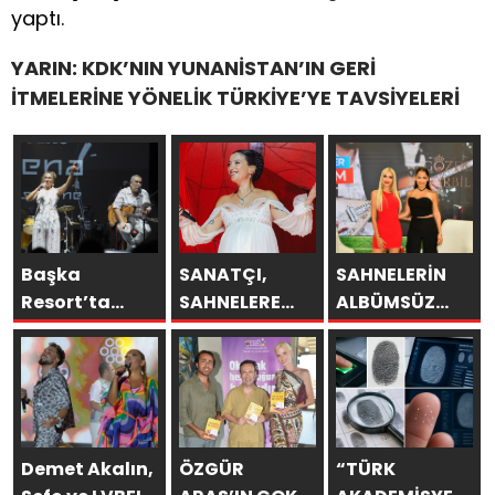
yaptı.
YARIN: KDK’NIN YUNANİSTAN’IN GERİ
İTMELERİNE YÖNELİK TÜRKİYE’YE TAVSİYELERİ
Başka
SANATÇI,
SAHNELERİN
Resort’ta
SAHNELERE
ALBÜMSÜZ
Unutulmaz
VERECEĞİ KISA
ASSOLİSTİ
Gece Özülkü
BİR MOLA
GÖZDE
Çifti
ÖNCESİ 13
DEMİRBİLEK,
Bodrum’u
AĞUSTOS’TA
NR1
Büyüledi
SON KEZ
MAGAZİN’DE:
HARBİYE’DE
“SON
Demet Akalın,
ÖZGÜR
“TÜRK