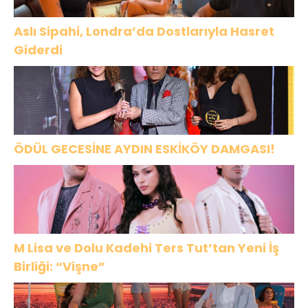
Aslı Sipahi, Londra’da Dostlarıyla Hasret
Giderdi
ÖDÜL GECESİNE AYDIN ESKİKÖY DAMGASI!
M Lisa ve Dolu Kadehi Ters Tut’tan Yeni İş
Birliği: “Vişne”