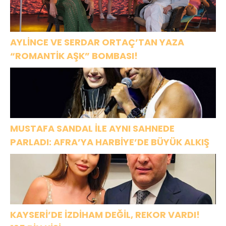
AYLİNCE VE SERDAR ORTAÇ’TAN YAZA
“ROMANTİK AŞK” BOMBASI!
MUSTAFA SANDAL İLE AYNI SAHNEDE
PARLADI: AFRA’YA HARBİYE’DE BÜYÜK ALKIŞ
KAYSERİ’DE İZDİHAM DEĞİL, REKOR VARDI!