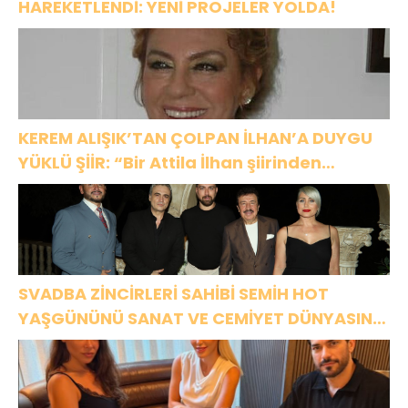
HAREKETLENDİ: YENİ PROJELER YOLDA!
KEREM ALIŞIK’TAN ÇOLPAN İLHAN’A DUYGU
YÜKLÜ ŞİİR: “Bir Attila İlhan şiirinden
çıkmıştı sanki”
SVADBA ZİNCİRLERİ SAHİBİ SEMİH HOT
YAŞGÜNÜNÜ SANAT VE CEMİYET DÜNYASININ
ÜNLÜ İSİMLERİYLE KUTLADI!