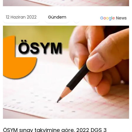
12 Haziran 2022
Gündem
G
o
o
g
l
e
News
ÖSYM sınav takvimine göre, 2022 DGS 3