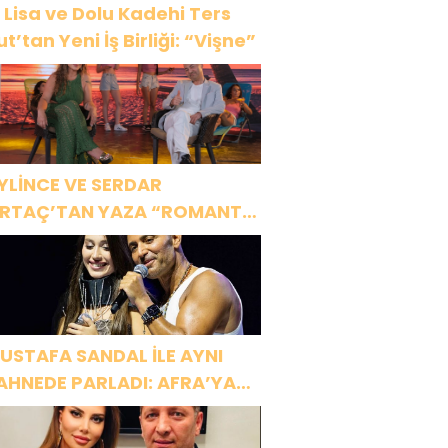
 Lisa ve Dolu Kadehi Ters
ut’tan Yeni İş Birliği: “Vişne”
YLİNCE VE SERDAR
RTAÇ’TAN YAZA “ROMANTİK
ŞK” BOMBASI!
USTAFA SANDAL İLE AYNI
AHNEDE PARLADI: AFRA’YA
ARBİYE’DE BÜYÜK ALKIŞ