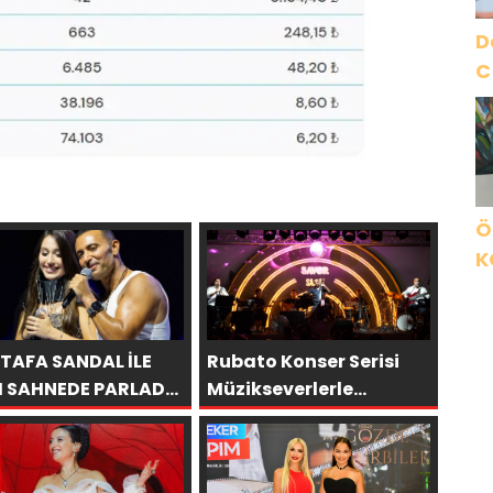
D
C
Ö
K
B
C
K
TAFA SANDAL İLE
Rubato Konser Serisi
I SAHNEDE PARLADI:
Müzikseverlerle
A’YA HARBİYE’DE
Buluşmaya Devam
ÜK ALKIŞ
Ediyor