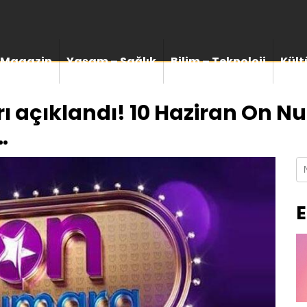
Magazin
Yaşam – Sağlık
Bilim – Teknoloji
Kült
 açıklandı! 10 Haziran On 
…
E