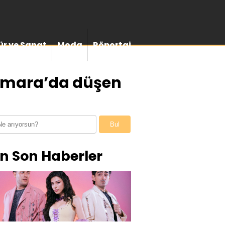
ür ve Sanat
Moda
Röportaj
Numara’da düşen
Bul
n Son Haberler