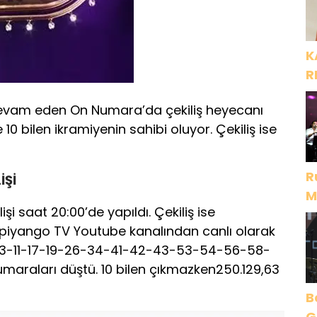
K
R
devam eden On Numara’da çekiliş heyecanı
10 bilen ikramiyenin sahibi oluyor. Çekiliş ise
R
İŞİ
M
şi saat 20:00’de yapıldı. Çekiliş ise
D
lipiyango TV Youtube kanalından canlı olarak
te1-3-11-17-19-26-34-41-42-43-53-54-56-58-
raları düştü. 10 bilen çıkmazken250.129,63
B
Gece Öz