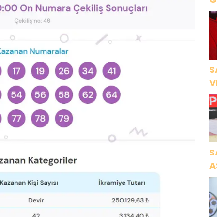
B
S
V
Ö
K
S
A
N
A
O