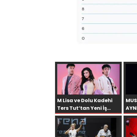
M Lisa ve Dolu Kadehi
MUS
Ters Tut’tan Yeni İş
AYN
Birliği: “Vişne”
AFR
BÜY