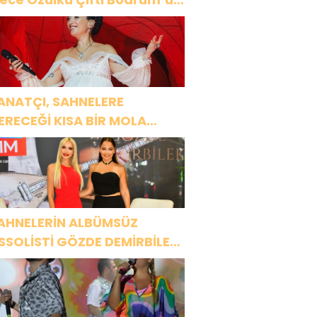
üyüledi
ANATÇI, SAHNELERE
ERECEĞİ KISA BİR MOLA
NCESİ 13 AĞUSTOS’TA SON
EZ HARBİYE’DE OLACAK!
AHNELERİN ALBÜMSÜZ
SSOLİSTİ GÖZDE DEMİRBİLEK,
R1 MAGAZİN’DE: “SON
SSOLİST OLARAK VAR
LACAĞIM!”