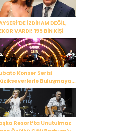
AYSERİ’DE İZDİHAM DEĞİL,
EKOR VARDI! 195 BİN KİŞİ
ubato Konser Serisi
üzikseverlerle Buluşmaya
evam Ediyor
aşka Resort’ta Unutulmaz
ülkü Çifti Bodrum’u