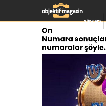
Gündem
On
Numara sonuçları
numaralar şöyle