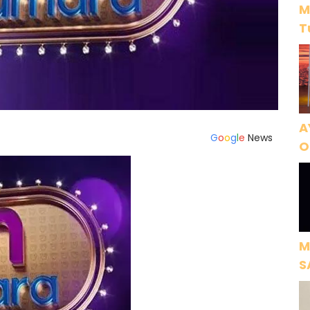
M
T
A
G
o
o
g
l
e
News
O
A
M
S
H