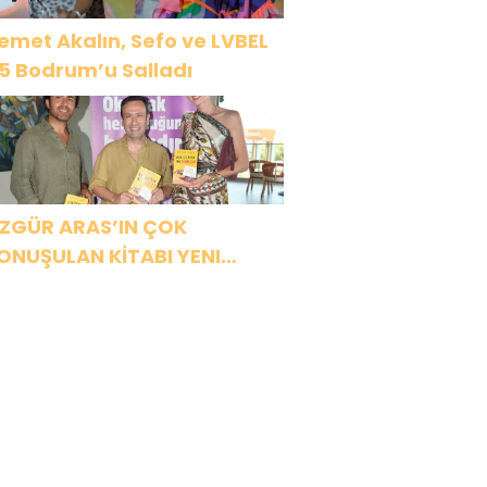
emet Akalın, Sefo ve LVBEL
5 Bodrum’u Salladı
ZGÜR ARAS’IN ÇOK
ONUŞULAN KİTABI YENI
ASKISINI TITANIC LUXURY
OLLECTION BODRUM’DA
UTLADI