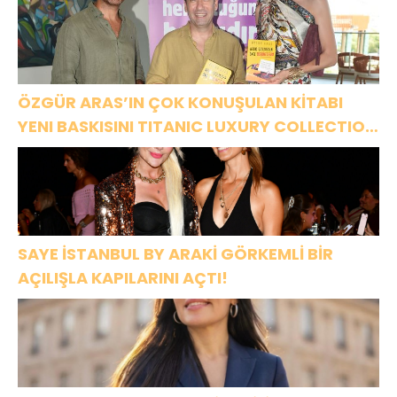
ÖZGÜR ARAS’IN ÇOK KONUŞULAN KİTABI
YENI BASKISINI TITANIC LUXURY COLLECTION
BODRUM’DA KUTLADI
SAYE İSTANBUL BY ARAKİ GÖRKEMLİ BİR
AÇILIŞLA KAPILARINI AÇTI!