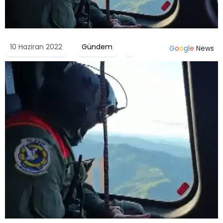
10 Haziran 2022
Gündem
G
o
o
g
l
e
News