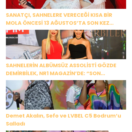
SANATÇI, SAHNELERE VERECEĞİ KISA BİR
MOLA ÖNCESİ 13 AĞUSTOS’TA SON KEZ
HARBİYE’DE OLACAK!
SAHNELERİN ALBÜMSÜZ ASSOLİSTİ GÖZDE
DEMİRBİLEK, NR1 MAGAZİN’DE: “SON
ASSOLİST OLARAK VAR OLACAĞIM!”
Demet Akalın, Sefo ve LVBEL C5 Bodrum’u
Salladı