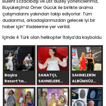
Bülent Eczacıbaşı ve üst düzey yöneticilerimiz,
Büyükelçimiz Ömer Gücük ile birlikte arama
çalışmalarını yakından takip ediyorlar. Tüm
dualarımız, arkadaşlarımızdan gelecek iyi bir
haber için” ifadelerine yer verildi.
İçinde 4 Türk olan helikopter İtalya’da kayboldu
Başka
SANATÇI,
SAHNELERİN
Resort’ta
SAHNELERE
ALBÜMSÜZ
Unutulmaz
VERECEĞİ KISA
ASSOLİSTİ
Gece Özülkü
BİR MOLA
GÖZDE
Çifti
ÖNCESİ 13
DEMİRBİLEK,
Bodrum’u
AĞUSTOS’TA
NR1