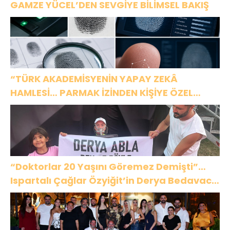
GAMZE YÜCEL’DEN SEVGİYE BİLİMSEL BAKIŞ
“TÜRK AKADEMİSYENİN YAPAY ZEKÂ
HAMLESİ… PARMAK İZİNDEN KİŞİYE ÖZEL
ANALİZ”
“Doktorlar 20 Yaşını Göremez Demişti”…
Ispartalı Çağlar Özyiğit’in Derya Bedavacı
Buluşması Duygulandırdı