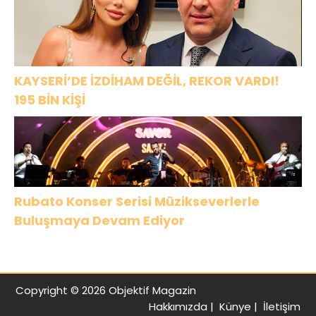
KAYSERİ’DE İZDİHAM DEĞİL, REKOR VARDI!
195 BİN KİŞİ
Rubato Konser Serisi Müzikseverlerle
Buluşmaya Devam Ediyor
Copyright © 2026 Objektif Magazin
Hakkımızda
|
Künye
|
İletişim