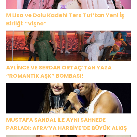
M Lisa ve Dolu Kadehi Ters Tut’tan Yeni İş
Birliği: “Vişne”
AYLİNCE VE SERDAR ORTAÇ’TAN YAZA
“ROMANTİK AŞK” BOMBASI!
MUSTAFA SANDAL İLE AYNI SAHNEDE
PARLADI: AFRA’YA HARBİYE’DE BÜYÜK ALKIŞ