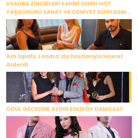
SVADBA ZİNCİRLERİ SAHİBİ SEMİH HOT
YAŞGÜNÜNÜ SANAT VE CEMİYET DÜNYASININ
ÜNLÜ İSİMLERİYLE KUTLADI!
Aslı Sipahi, Londra’da Dostlarıyla Hasret
Giderdi
ÖDÜL GECESİNE AYDIN ESKİKÖY DAMGASI!