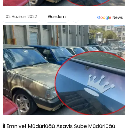
02 Haziran 2022
Gündem
G
o
o
g
l
e
News
İl Emniyet Müdürlüğü Asayiş Şube Müdürlüğü