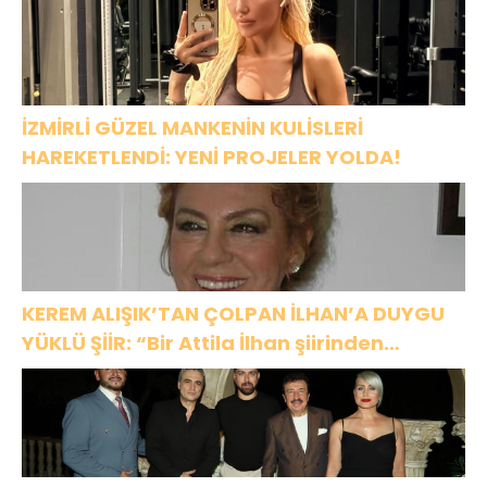
HARBİYE’DE
OLACAK!
İZMİRLİ GÜZEL MANKENİN KULİSLERİ
HAREKETLENDİ: YENİ PROJELER YOLDA!
KEREM ALIŞIK’TAN ÇOLPAN İLHAN’A DUYGU
YÜKLÜ ŞİİR: “Bir Attila İlhan şiirinden
çıkmıştı sanki”