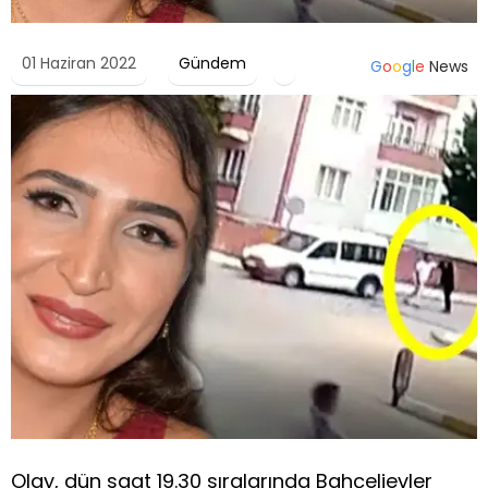
01 Haziran 2022
Gündem
G
o
o
g
l
e
News
Olay, dün saat 19.30 sıralarında Bahçelievler