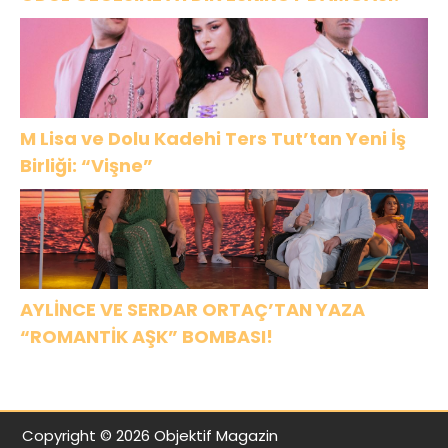
M Lisa ve Dolu Kadehi Ters Tut’tan Yeni İş
Birliği: “Vişne”
AYLİNCE VE SERDAR ORTAÇ’TAN YAZA
“ROMANTİK AŞK” BOMBASI!
Copyright © 2026 Objektif Magazin