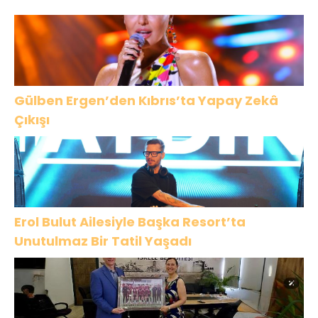
BÜYÜK ALKIŞ
Gülben Ergen’den Kıbrıs’ta Yapay Zekâ
Çıkışı
Erol Bulut Ailesiyle Başka Resort’ta
Unutulmaz Bir Tatil Yaşadı