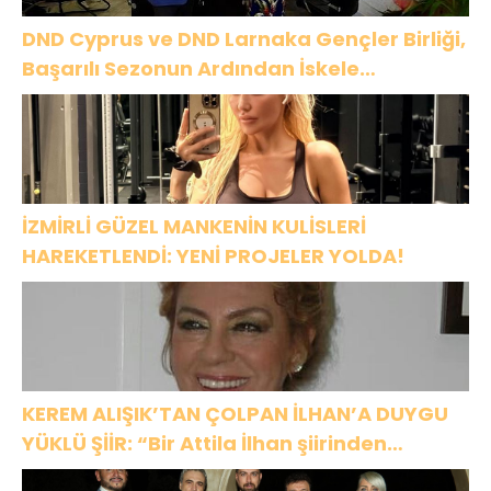
DND Cyprus ve DND Larnaka Gençler Birliği,
Başarılı Sezonun Ardından İskele
Belediyesi’nde Bir Araya Geldi
İZMİRLİ GÜZEL MANKENİN KULİSLERİ
HAREKETLENDİ: YENİ PROJELER YOLDA!
KEREM ALIŞIK’TAN ÇOLPAN İLHAN’A DUYGU
YÜKLÜ ŞİİR: “Bir Attila İlhan şiirinden
çıkmıştı sanki”