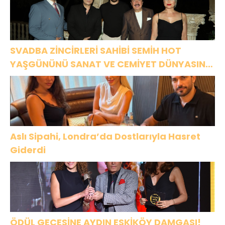
SVADBA ZİNCİRLERİ SAHİBİ SEMİH HOT
YAŞGÜNÜNÜ SANAT VE CEMİYET DÜNYASININ
ÜNLÜ İSİMLERİYLE KUTLADI!
Aslı Sipahi, Londra’da Dostlarıyla Hasret
Giderdi
ÖDÜL GECESİNE AYDIN ESKİKÖY DAMGASI!