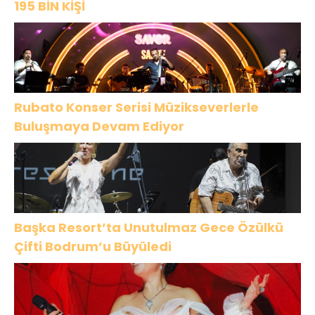
195 BİN KİŞİ
Rubato Konser Serisi Müzikseverlerle
Buluşmaya Devam Ediyor
Başka Resort’ta Unutulmaz Gece Özülkü
Çifti Bodrum’u Büyüledi