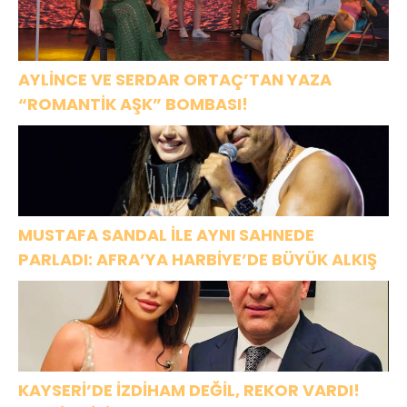
AYLİNCE VE SERDAR ORTAÇ’TAN YAZA
“ROMANTİK AŞK” BOMBASI!
MUSTAFA SANDAL İLE AYNI SAHNEDE
PARLADI: AFRA’YA HARBİYE’DE BÜYÜK ALKIŞ
KAYSERİ’DE İZDİHAM DEĞİL, REKOR VARDI!