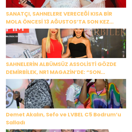
SANATÇI, SAHNELERE VERECEĞİ KISA BİR
MOLA ÖNCESİ 13 AĞUSTOS’TA SON KEZ
HARBİYE’DE OLACAK!
SAHNELERİN ALBÜMSÜZ ASSOLİSTİ GÖZDE
DEMİRBİLEK, NR1 MAGAZİN’DE: “SON
ASSOLİST OLARAK VAR OLACAĞIM!”
Demet Akalın, Sefo ve LVBEL C5 Bodrum’u
Salladı