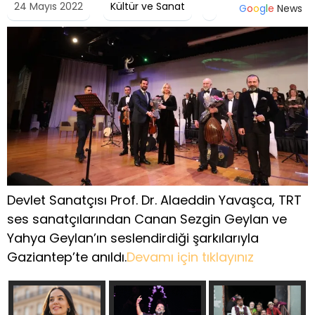
24 Mayıs 2022
Kültür ve Sanat
G
o
o
g
l
e
News
Devlet Sanatçısı Prof. Dr. Alaeddin Yavaşca, TRT
ses sanatçılarından Canan Sezgin Geylan ve
Yahya Geylan’ın seslendirdiği şarkılarıyla
Gaziantep’te anıldı.
Devamı için tıklayınız