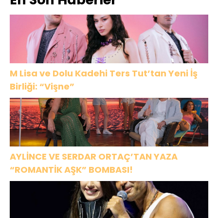
çare bulunsun
M Lisa ve Dolu Kadehi Ters Tut’tan Yeni İş
Birliği: “Vişne”
AYLİNCE VE SERDAR ORTAÇ’TAN YAZA
“ROMANTİK AŞK” BOMBASI!