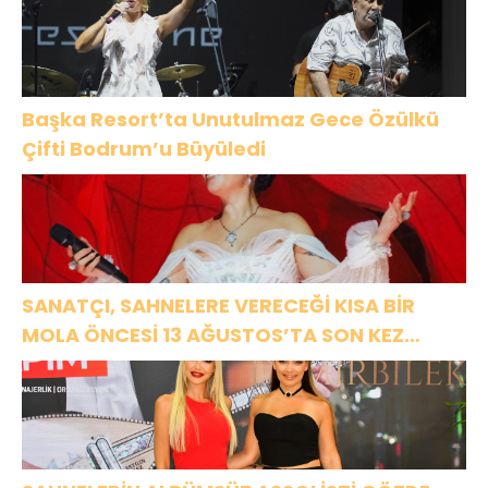
Başka Resort’ta Unutulmaz Gece Özülkü
Çifti Bodrum’u Büyüledi
SANATÇI, SAHNELERE VERECEĞİ KISA BİR
MOLA ÖNCESİ 13 AĞUSTOS’TA SON KEZ
HARBİYE’DE OLACAK!