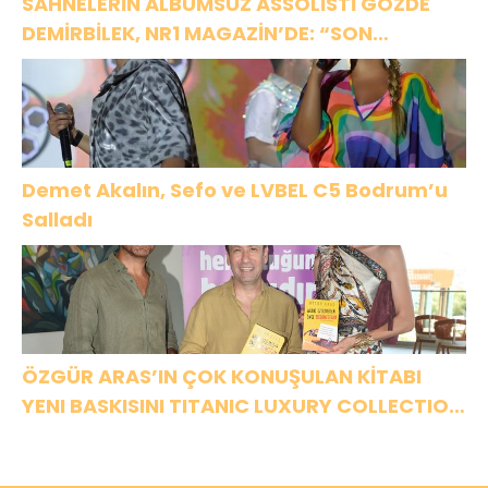
SAHNELERİN ALBÜMSÜZ ASSOLİSTİ GÖZDE
DEMİRBİLEK, NR1 MAGAZİN’DE: “SON
ASSOLİST OLARAK VAR OLACAĞIM!”
Demet Akalın, Sefo ve LVBEL C5 Bodrum’u
Salladı
ÖZGÜR ARAS’IN ÇOK KONUŞULAN KİTABI
YENI BASKISINI TITANIC LUXURY COLLECTION
BODRUM’DA KUTLADI