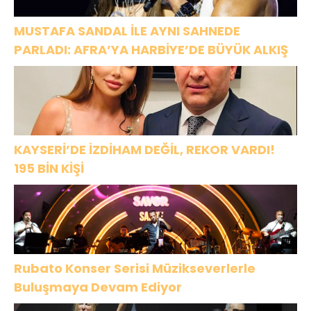
MUSTAFA SANDAL İLE AYNI SAHNEDE
PARLADI: AFRA’YA HARBİYE’DE BÜYÜK ALKIŞ
KAYSERİ’DE İZDİHAM DEĞİL, REKOR VARDI!
195 BİN KİŞİ
Rubato Konser Serisi Müzikseverlerle
Buluşmaya Devam Ediyor