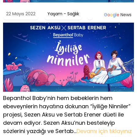
22 Mayıs 2022
Yaşam - Sağlık
G
o
o
g
l
e
News
Bepanthol Baby’nin hem bebeklerin hem
ebeveynlerin hayatına dokunan “İyiliğe Ninniler”
projesi, Sezen Aksu ve Sertab Erener düeti ile
devam ediyor. Sezen Aksu’nun besteleyip
sözlerini yazdığı ve Sertab…
Devamı için tıklayınız