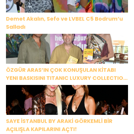
Demet Akalın, Sefo ve LVBEL C5 Bodrum’u
Salladı
ÖZGÜR ARAS’IN ÇOK KONUŞULAN KİTABI
YENI BASKISINI TITANIC LUXURY COLLECTION
BODRUM’DA KUTLADI
SAYE İSTANBUL BY ARAKİ GÖRKEMLİ BİR
AÇILIŞLA KAPILARINI AÇTI!