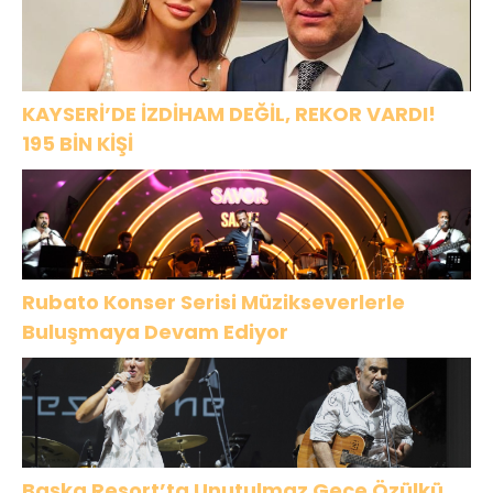
KAYSERİ’DE İZDİHAM DEĞİL, REKOR VARDI!
195 BİN KİŞİ
Rubato Konser Serisi Müzikseverlerle
Buluşmaya Devam Ediyor
Başka Resort’ta Unutulmaz Gece Özülkü