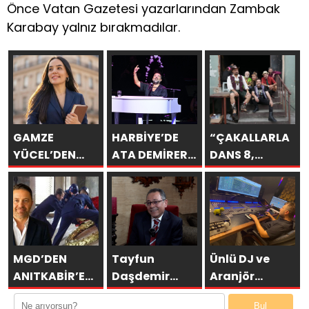
Önce Vatan Gazetesi yazarlarından Zambak
Karabay yalnız bırakmadılar.
GAMZE
HARBİYE’DE
“ÇAKALLARLA
YÜCEL’DEN
ATA DEMİRER
DANS 8,
SEVGİYE
GAZİNOSU VE
SERİNİN EN
BİLİMSEL BAKIŞ
BİNLERCE
KOMİK
KAHKAHA
FİLMLERİNDEN
BİRİ OLUYOR”
MGD’DEN
Tayfun
Ünlü DJ ve
ANITKABİR’E
Daşdemir
Aranjör
ANLAMLI
Besteliyor
Mahmut
Bul