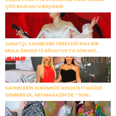
Çifti Bodrum’u Büyüledi
SANATÇI, SAHNELERE VERECEĞİ KISA BİR
MOLA ÖNCESİ 13 AĞUSTOS’TA SON KEZ
HARBİYE’DE OLACAK!
SAHNELERİN ALBÜMSÜZ ASSOLİSTİ GÖZDE
DEMİRBİLEK, NR1 MAGAZİN’DE: “SON
ASSOLİST OLARAK VAR OLACAĞIM!”