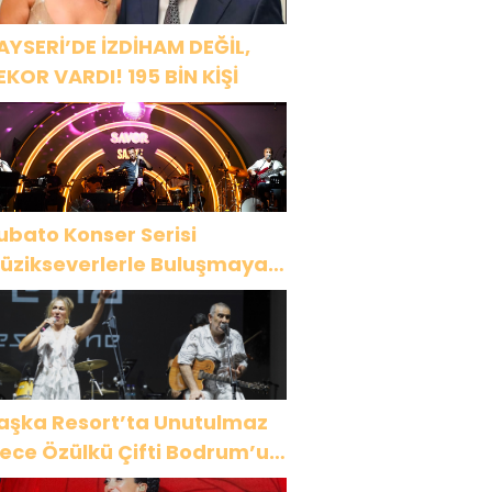
AYSERİ’DE İZDİHAM DEĞİL,
EKOR VARDI! 195 BİN KİŞİ
ubato Konser Serisi
üzikseverlerle Buluşmaya
evam Ediyor
aşka Resort’ta Unutulmaz
ülkü Çifti Bodrum’u
üyüledi