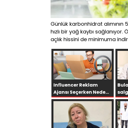
Günlük karbonhidrat alımının 5
hızlı bir yağ kaybı sağlanıyor. 
açlık hissini de minimuma indir
Influencer Reklam
Bula
Ajansı Seçerken Neden
salg
Doğru Ajans Hayati
Öneme Sahiptir?