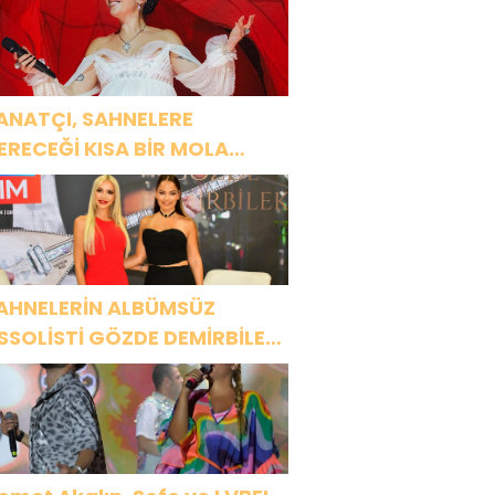
ANATÇI, SAHNELERE
ERECEĞİ KISA BİR MOLA
NCESİ 13 AĞUSTOS’TA SON
EZ HARBİYE’DE OLACAK!
AHNELERİN ALBÜMSÜZ
SSOLİSTİ GÖZDE DEMİRBİLEK,
R1 MAGAZİN’DE: “SON
SSOLİST OLARAK VAR
LACAĞIM!”