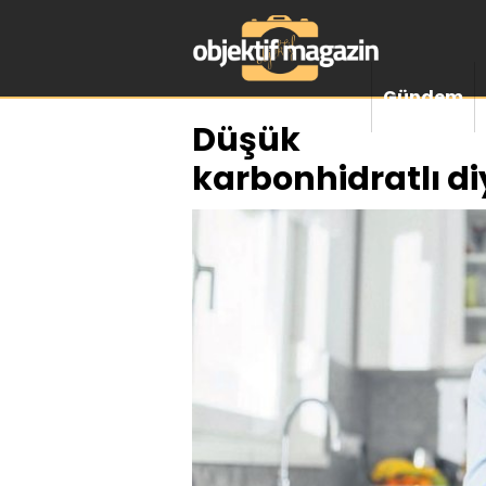
Gündem
Düşük
karbonhidratlı diy