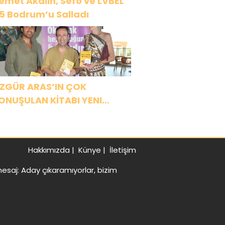
emet Akalın, Sefo ve LVBEL
5 Bodrum’u Salladı
ZGÜR ARAS’IN ÇOK
ONUŞULAN KİTABI YENI
ASKISINI TITANIC LUXURY
OLLECTION BODRUM’DA
UTLADI
Hakkımızda
|
Künye
|
İletişim
saj: Aday çıkaramıyorlar, bizim