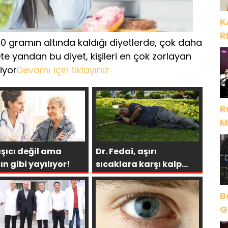
K
R
0 gramın altında kaldığı diyetlerde, çok daha
Öte yandan bu diyet, kişileri en çok zorlayan
iyor
Devamı için tıklayınız
R
M
D
şıcı değil ama
Dr. Fedai, aşırı
ın gibi yayılıyor!
sıcaklara karşı kalp
hastalarını uyardı
B
Gece Öz
B