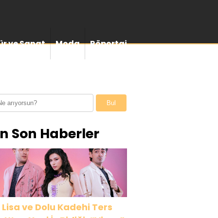
ür ve Sanat
Moda
Röportaj
Bul
n Son Haberler
 Lisa ve Dolu Kadehi Ters