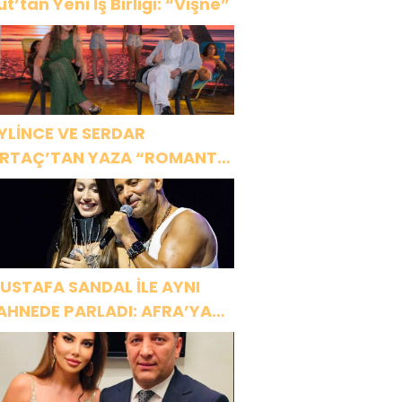
ut’tan Yeni İş Birliği: “Vişne”
YLİNCE VE SERDAR
RTAÇ’TAN YAZA “ROMANTİK
ŞK” BOMBASI!
USTAFA SANDAL İLE AYNI
AHNEDE PARLADI: AFRA’YA
ARBİYE’DE BÜYÜK ALKIŞ