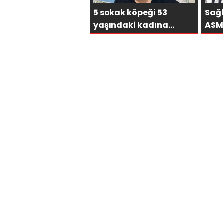
5 sokak köpeği 53
Sağ
yaşındaki kadına
ASM
dehşeti yaşattı: Bir
için
çare bulunsun