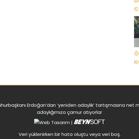
D
C
Ö
K
B
C
K
urbaşkanı Erdoğan’dan ‘yeniden adaylık’ tartışmasına net me
adaylığımıza çamur atıyorlar
|
Veri yüklenirken bir hata oluştu veya veri boş.