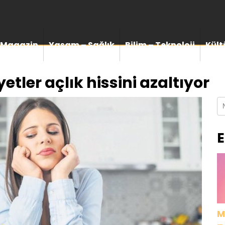
Magazin
Yaşam – Sağlık
Bilim – Teknoloji
Kült
etler açlık hissini azaltıyor
E
M