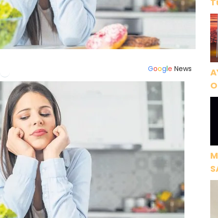
T
G
o
o
g
l
e
News
A
O
A
M
S
H