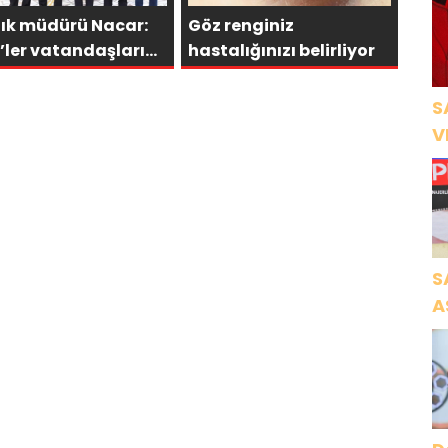
lık müdürü Nacar:
Göz renginiz
’ler vatandaşlarımız
hastalığınızı belirliyor
 önemli
S
V
Ö
K
S
A
N
A
O