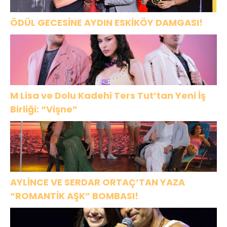
ÖDÜL GECESİNE AYDIN ESKİKÖY DAMGASI!
M Lisa ve Dolu Kadehi Ters Tut’tan Yeni İş
Birliği: “Vişne”
AYLİNCE VE SERDAR ORTAÇ’TAN YAZA
“ROMANTİK AŞK” BOMBASI!