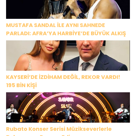
MUSTAFA SANDAL İLE AYNI SAHNEDE
PARLADI: AFRA’YA HARBİYE’DE BÜYÜK ALKIŞ
KAYSERİ’DE İZDİHAM DEĞİL, REKOR VARDI!
195 BİN KİŞİ
Rubato Konser Serisi Müzikseverlerle