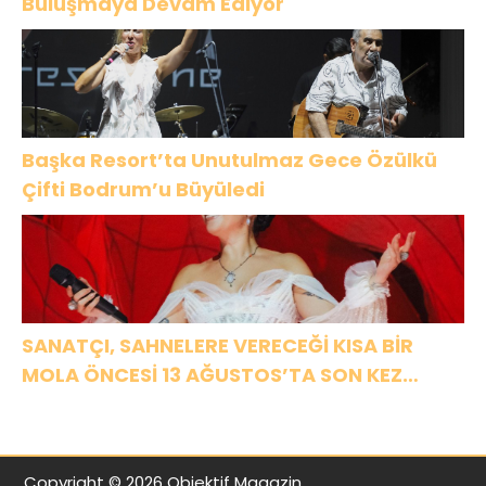
Buluşmaya Devam Ediyor
Başka Resort’ta Unutulmaz Gece Özülkü
Çifti Bodrum’u Büyüledi
SANATÇI, SAHNELERE VERECEĞİ KISA BİR
MOLA ÖNCESİ 13 AĞUSTOS’TA SON KEZ
HARBİYE’DE OLACAK!
Copyright © 2026 Objektif Magazin