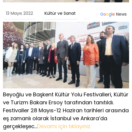
13 Mayıs 2022
Kültür ve Sanat
G
o
o
g
l
e
News
Beyoğlu ve Başkent Kültür Yolu Festivalleri, Kültür
ve Turizm Bakanı Ersoy tarafından tanıtıldı.
Festivaller 28 Mayıs-12 Haziran tarihleri arasında
eş zamanlı olarak İstanbul ve Ankara’da
gerçekleşec…
Devamı için tıklayınız