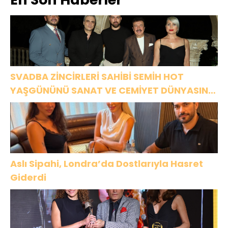
Tekli: “Feel So
High”
SVADBA ZİNCİRLERİ SAHİBİ SEMİH HOT
YAŞGÜNÜNÜ SANAT VE CEMİYET DÜNYASININ
ÜNLÜ İSİMLERİYLE KUTLADI!
Aslı Sipahi, Londra’da Dostlarıyla Hasret
Giderdi