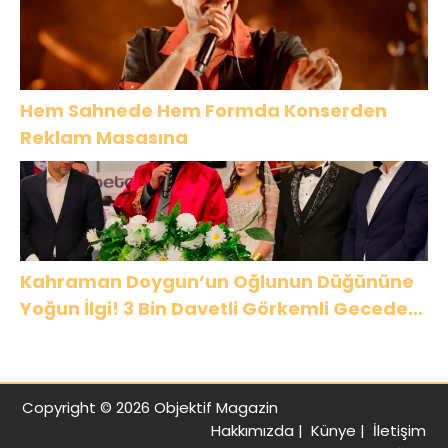
Hem Sahnede Hem Formda Konserden
Reklam Masasına
Kahraman Doygun’un Oğlunun Düğününe
Yoğun İlgi! 3 Bin Davetli Görkemli Gecede
Buluştu
Copyright © 2026 Objektif Magazin
Hakkımızda
|
Künye
|
İletişim