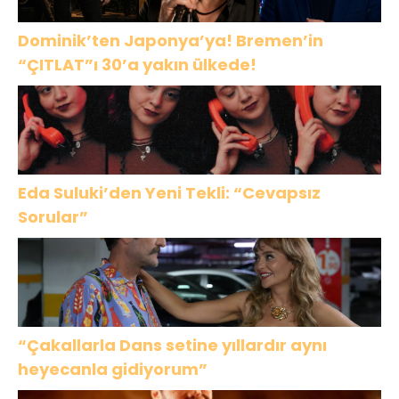
Dominik’ten Japonya’ya! Bremen’in
“ÇITLAT”ı 30’a yakın ülkede!
Eda Suluki’den Yeni Tekli: “Cevapsız
Sorular”
“Çakallarla Dans setine yıllardır aynı
heyecanla gidiyorum”