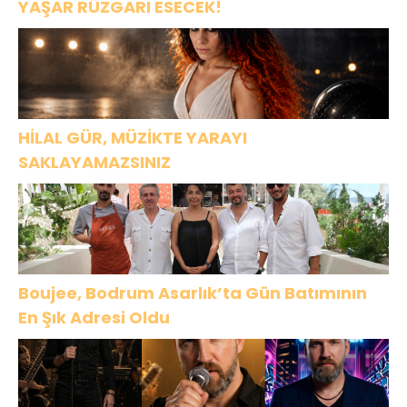
YAŞAR RÜZGARI ESECEK!
HİLAL GÜR, MÜZİKTE YARAYI
SAKLAYAMAZSINIZ
Boujee, Bodrum Asarlık’ta Gün Batımının
En Şık Adresi Oldu