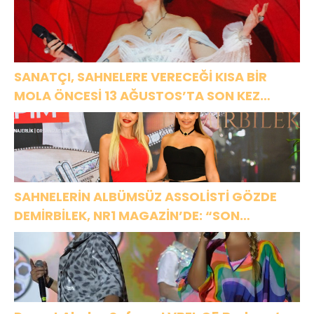
SANATÇI, SAHNELERE VERECEĞİ KISA BİR
MOLA ÖNCESİ 13 AĞUSTOS’TA SON KEZ
HARBİYE’DE OLACAK!
SAHNELERİN ALBÜMSÜZ ASSOLİSTİ GÖZDE
DEMİRBİLEK, NR1 MAGAZİN’DE: “SON
ASSOLİST OLARAK VAR OLACAĞIM!”