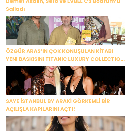
Demet Akalın, Sefo ve LVBEL C5 Bodrum’u
Salladı
ÖZGÜR ARAS’IN ÇOK KONUŞULAN KİTABI
YENI BASKISINI TITANIC LUXURY COLLECTION
BODRUM’DA KUTLADI
SAYE İSTANBUL BY ARAKİ GÖRKEMLİ BİR
AÇILIŞLA KAPILARINI AÇTI!