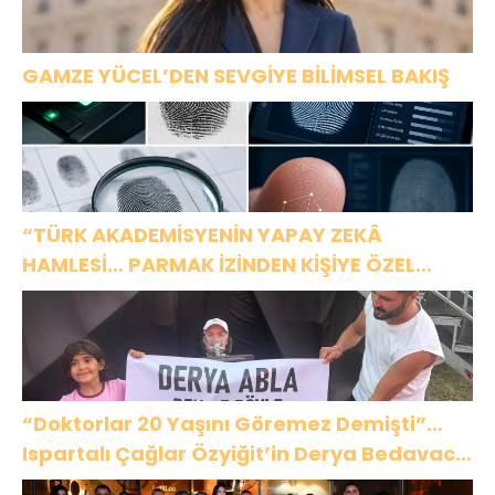
GAMZE YÜCEL’DEN SEVGİYE BİLİMSEL BAKIŞ
“TÜRK AKADEMİSYENİN YAPAY ZEKÂ
HAMLESİ… PARMAK İZİNDEN KİŞİYE ÖZEL
ANALİZ”
“Doktorlar 20 Yaşını Göremez Demişti”…
Ispartalı Çağlar Özyiğit’in Derya Bedavacı
Buluşması Duygulandırdı