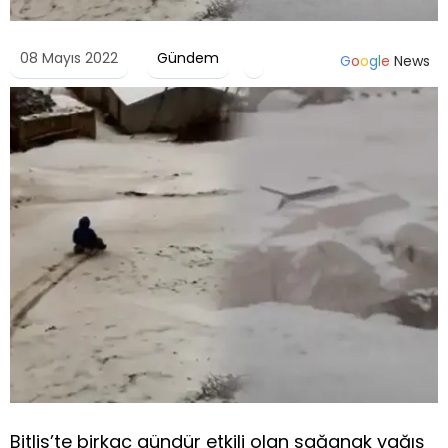
08 Mayıs 2022
Gündem
G
o
o
g
l
e
News
Bitlis’te birkaç gündür etkili olan sağanak yağış