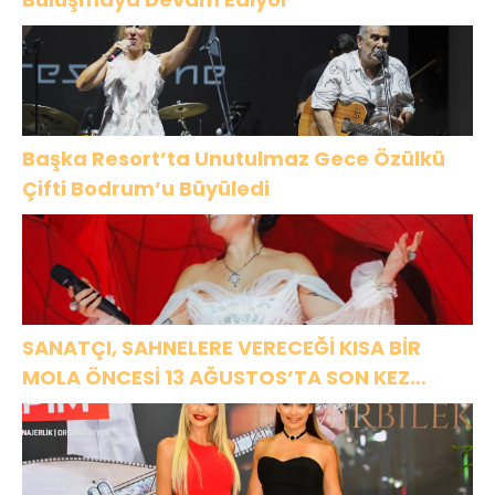
Başka Resort’ta Unutulmaz Gece Özülkü
Çifti Bodrum’u Büyüledi
SANATÇI, SAHNELERE VERECEĞİ KISA BİR
MOLA ÖNCESİ 13 AĞUSTOS’TA SON KEZ
HARBİYE’DE OLACAK!