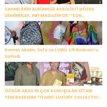
SAHNELERİN ALBÜMSÜZ ASSOLİSTİ GÖZDE
DEMİRBİLEK, NR1 MAGAZİN’DE: “SON
ASSOLİST OLARAK VAR OLACAĞIM!”
Demet Akalın, Sefo ve LVBEL C5 Bodrum’u
Salladı
ÖZGÜR ARAS’IN ÇOK KONUŞULAN KİTABI
YENI BASKISINI TITANIC LUXURY COLLECTION
BODRUM’DA KUTLADI