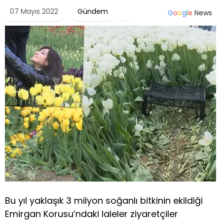
07 Mayıs 2022
Gündem
G
o
o
g
l
e
News
Bu yıl yaklaşık 3 milyon soğanlı bitkinin ekildiği
Emirgan Korusu’ndaki laleler ziyaretçiler