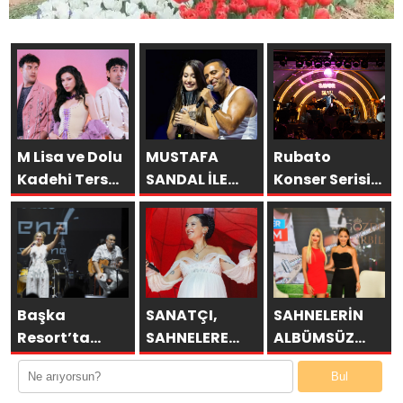
M Lisa ve Dolu
MUSTAFA
Rubato
Kadehi Ters
SANDAL İLE
Konser Serisi
Tut’tan Yeni İş
AYNI SAHNEDE
Müzikseverlerle
Birliği: “Vişne”
PARLADI:
Buluşmaya
AFRA’YA
Devam Ediyor
HARBİYE’DE
BÜYÜK ALKIŞ
Başka
SANATÇI,
SAHNELERİN
Resort’ta
SAHNELERE
ALBÜMSÜZ
Unutulmaz
VERECEĞİ KISA
ASSOLİSTİ
Bul
Gece Özülkü
BİR MOLA
GÖZDE