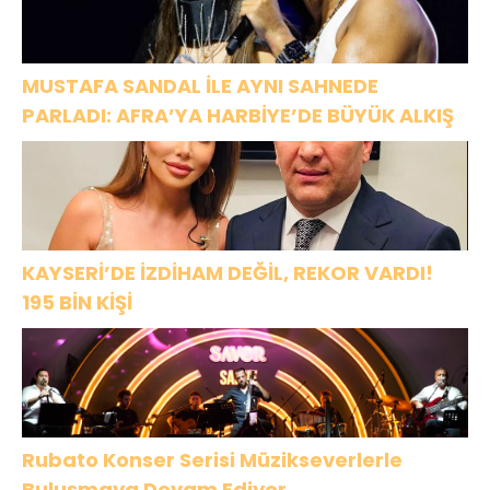
MUSTAFA SANDAL İLE AYNI SAHNEDE
PARLADI: AFRA’YA HARBİYE’DE BÜYÜK ALKIŞ
KAYSERİ’DE İZDİHAM DEĞİL, REKOR VARDI!
195 BİN KİŞİ
Rubato Konser Serisi Müzikseverlerle
Buluşmaya Devam Ediyor