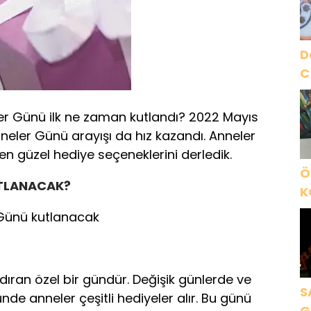
O
D
C
r Günü ilk ne zaman kutlandı? 2022 Mayıs
Anneler Günü arayışı da hız kazandı. Anneler
en güzel hediye seçeneklerini derledik.
Ö
UTLANACAK?
K
B
Günü kutlanacak
C
K
dıran özel bir gündür. Değişik günlerde ve
S
ünde anneler çeşitli hediyeler alır. Bu günü
G