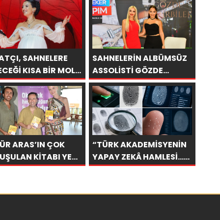
ATÇI, SAHNELERE
SAHNELERİN ALBÜMSÜZ
ECEĞİ KISA BİR MOLA
ASSOLİSTİ GÖZDE
ESİ 13 AĞUSTOS’TA
DEMİRBİLEK, NR1
 KEZ HARBİYE’DE
MAGAZİN’DE: “SON
CAK!
ASSOLİST OLARAK VAR
OLACAĞIM!”
ÜR ARAS’IN ÇOK
“TÜRK AKADEMİSYENİN
UŞULAN KİTABI YENI
YAPAY ZEKÂ HAMLESİ…
ISINI TITANIC
PARMAK İZİNDEN KİŞİYE
URY COLLECTION
ÖZEL ANALİZ”
RUM’DA KUTLADI