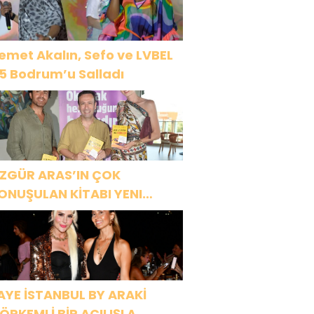
LACAĞIM!”
emet Akalın, Sefo ve LVBEL
5 Bodrum’u Salladı
ZGÜR ARAS’IN ÇOK
ONUŞULAN KİTABI YENI
ASKISINI TITANIC LUXURY
OLLECTION BODRUM’DA
UTLADI
AYE İSTANBUL BY ARAKİ
ÖRKEMLİ BİR AÇILIŞLA