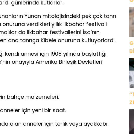
farklı günlerinde kutlarlar.
K
unanların Yunan mitolojisindeki pek çok tanrı
nuruna verdikleri yıllık ilkbahar festivali
alılar da ilkbahar festivallerini İsa’nın
 ana tanrıça Kibele onuruna kutluyorlardı.
G
B
i kendi annesi için 1908 yılında başlattığı
nin onayıyla Amerika Birleşik Devletleri
“
çin bahçe malzemeleri.
Z
nneler için yeni bir saat.
İ
 olan anneler için terlik veya ayakkabı.