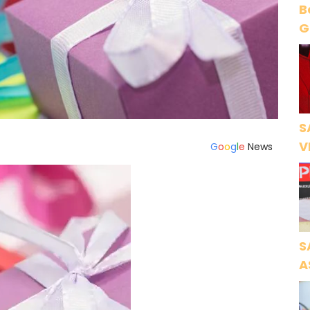
B
Gece Öz
B
S
V
G
o
o
g
l
e
News
Ö
K
S
A
N
A