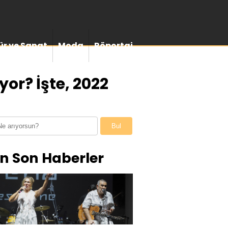
ür ve Sanat
Moda
Röportaj
or? İşte, 2022
Bul
n Son Haberler