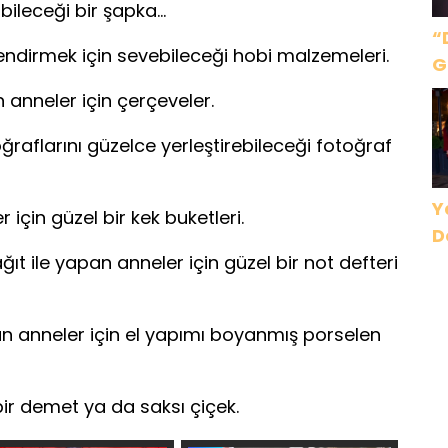
bileceği bir şapka…
“
endirmek için sevebileceği hobi malzemeleri.
G
Ç
nneler için çerçeveler.
B
oğraflarını güzelce yerleştirebileceği fotoğraf
D
Y
 için güzel bir kek buketleri.
D
ıt ile yapan anneler için güzel bir not defteri
an anneler için el yapımı boyanmış porselen
bir demet ya da saksı çiçek.