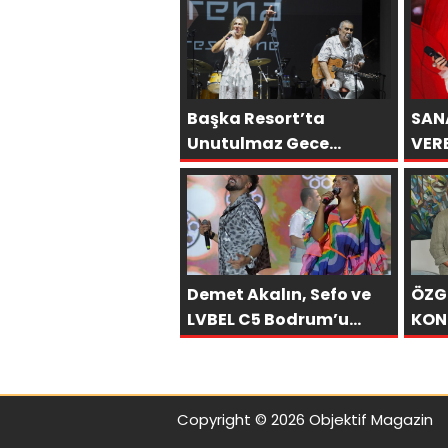
Başka Resort’ta
SAN
Unutulmaz Gece
VER
Özülkü Çifti Bodrum’u
ÖNC
Büyüledi
SON
OLA
Demet Akalın, Sefo ve
ÖZG
LVBEL C5 Bodrum’u
KON
Salladı
BASK
LUX
BOD
Copyright © 2026 Objektif Magazin