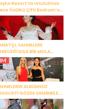
aşka Resort’ta Unutulmaz
ülkü Çifti Bodrum’u
üyüledi
ANATÇI, SAHNELERE
ERECEĞİ KISA BİR MOLA
NCESİ 13 AĞUSTOS’TA SON
EZ HARBİYE’DE OLACAK!
AHNELERİN ALBÜMSÜZ
SSOLİSTİ GÖZDE DEMİRBİLEK,
R1 MAGAZİN’DE: “SON
SSOLİST OLARAK VAR