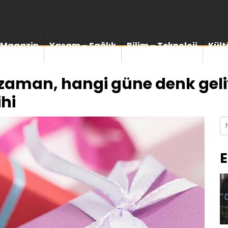
Magazin
Yaşam – Sağlık
Bilim – Teknoloji
Kült
zaman, hangi güne denk geliy
hi
E