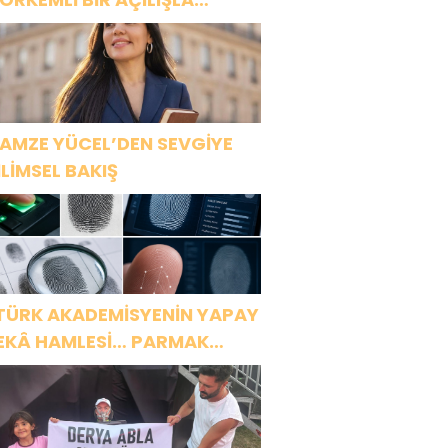
APILARINI AÇTI!
AMZE YÜCEL’DEN SEVGİYE
İLİMSEL BAKIŞ
TÜRK AKADEMİSYENİN YAPAY
EKÂ HAMLESİ… PARMAK
ZİNDEN KİŞİYE ÖZEL ANALİZ”