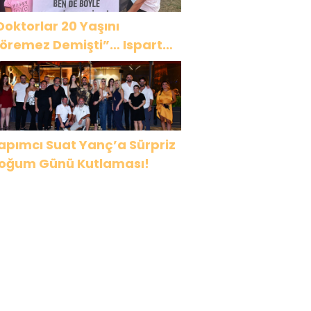
Doktorlar 20 Yaşını
öremez Demişti”… Ispartalı
ağlar Özyiğit’in Derya
edavacı Buluşması
uygulandırdı
apımcı Suat Yanç’a Sürpriz
oğum Günü Kutlaması!