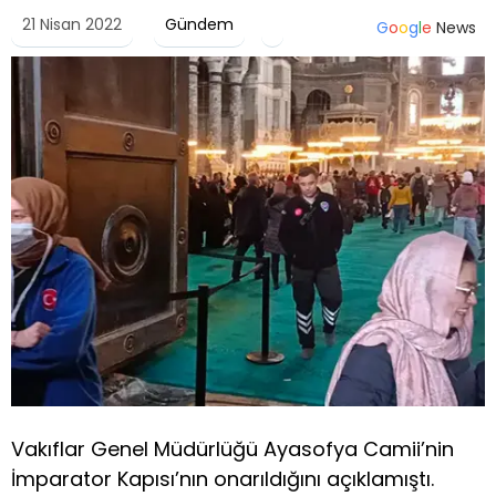
21 Nisan 2022
Gündem
G
o
o
g
l
e
News
Vakıflar Genel Müdürlüğü Ayasofya Camii’nin
İmparator Kapısı’nın onarıldığını açıklamıştı.