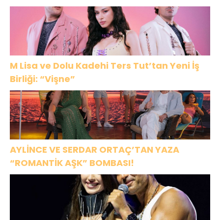
M Lisa ve Dolu Kadehi Ters Tut’tan Yeni İş
Birliği: “Vişne”
AYLİNCE VE SERDAR ORTAÇ’TAN YAZA
“ROMANTİK AŞK” BOMBASI!