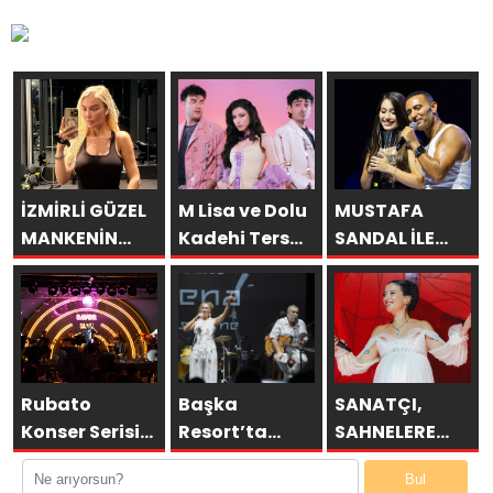
İZMİRLİ GÜZEL
M Lisa ve Dolu
MUSTAFA
MANKENİN
Kadehi Ters
SANDAL İLE
KULİSLERİ
Tut’tan Yeni İş
AYNI SAHNEDE
HAREKETLENDİ:
Birliği: “Vişne”
PARLADI:
YENİ PROJELER
AFRA’YA
YOLDA!
HARBİYE’DE
BÜYÜK ALKIŞ
Rubato
Başka
SANATÇI,
Konser Serisi
Resort’ta
SAHNELERE
Müzikseverlerle
Unutulmaz
VERECEĞİ KISA
Bul
Buluşmaya
Gece Özülkü
BİR MOLA