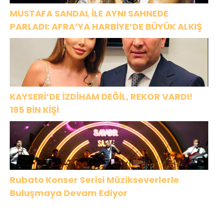
MUSTAFA SANDAL İLE AYNI SAHNEDE
PARLADI: AFRA’YA HARBİYE’DE BÜYÜK ALKIŞ
KAYSERİ’DE İZDİHAM DEĞİL, REKOR VARDI!
195 BİN KİŞİ
Rubato Konser Serisi Müzikseverlerle
Buluşmaya Devam Ediyor