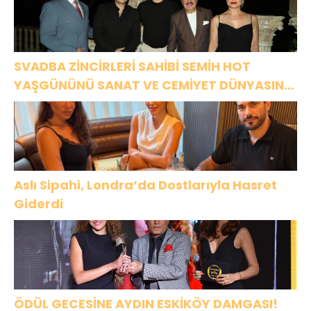
SVADBA ZİNCİRLERİ SAHİBİ SEMİH HOT
YAŞGÜNÜNÜ SANAT VE CEMİYET DÜNYASININ
ÜNLÜ İSİMLERİYLE KUTLADI!
Aslı Sipahi, Londra’da Dostlarıyla Hasret
Giderdi
ÖDÜL GECESİNE AYDIN ESKİKÖY DAMGASI!