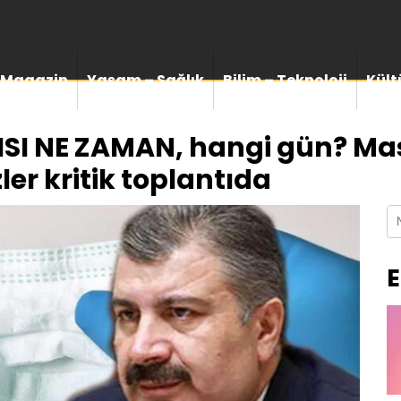
Magazin
Yaşam – Sağlık
Bilim – Teknoloji
Kült
SI NE ZAMAN, hangi gün? Ma
er kritik toplantıda
E