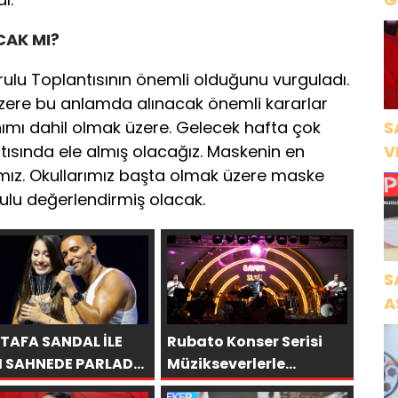
B
AK MI?
ulu Toplantısının önemli olduğunu vurguladı.
zere bu anlamda alınacak önemli kararlar
ımı dahil olmak üzere. Gelecek hafta çok
S
ntısında ele almış olacağız. Maskenin en
V
ımız. Okullarımız başta olmak üzere maske
Ö
ulu değerlendirmiş olacak.
K
S
A
N
TAFA SANDAL İLE
Rubato Konser Serisi
A
I SAHNEDE PARLADI:
Müzikseverlerle
O
A’YA HARBİYE’DE
Buluşmaya Devam