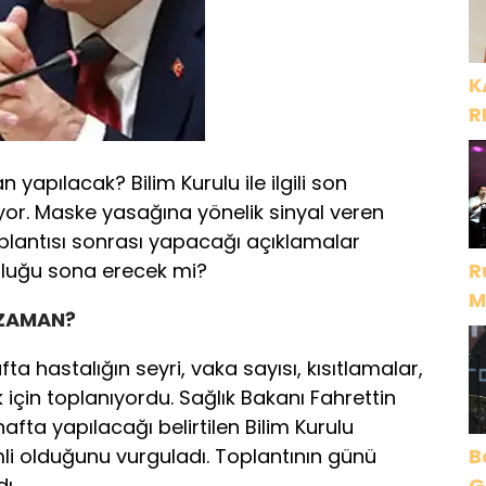
K
R
 yapılacak? Bilim Kurulu ile ilgili son
iyor. Maske yasağına yönelik sinyal veren
plantısı sonrası yapacağı açıklamalar
luluğu sona erecek mi?
R
M
 ZAMAN?
D
ta hastalığın seyri, vaka sayısı, kısıtlamalar,
 için toplanıyordu. Sağlık Bakanı Fahrettin
hafta yapılacağı belirtilen Bilim Kurulu
li olduğunu vurguladı. Toplantının günü
B
ı.
Gece Öz