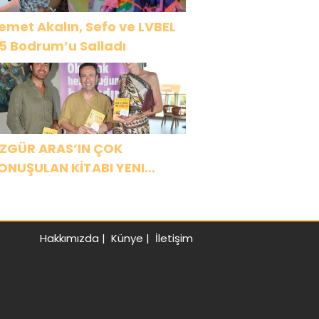
emet Akalın, Sefo ve LVBEL
5 Bodrum’u Salladı
ZGÜR ARAS’IN ÇOK
ONUŞULAN KİTABI YENI
ASKISINI TITANIC LUXURY
OLLECTION BODRUM’DA
UTLADI
Hakkımızda
|
Künye
|
İletişim