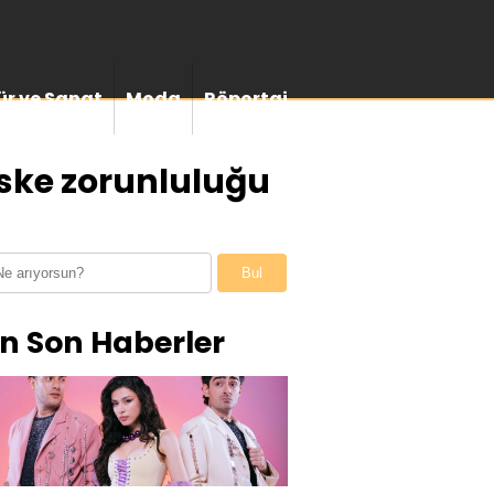
ür ve Sanat
Moda
Röportaj
ske zorunluluğu
Bul
n Son Haberler