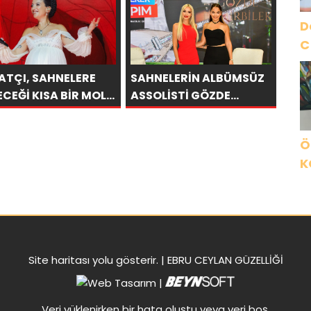
ÜK ALKIŞ
Ediyor
D
C
ATÇI, SAHNELERE
SAHNELERİN ALBÜMSÜZ
ECEĞİ KISA BİR MOLA
ASSOLİSTİ GÖZDE
ESİ 13 AĞUSTOS’TA
DEMİRBİLEK, NR1
 KEZ HARBİYE’DE
MAGAZİN’DE: “SON
Ö
CAK!
ASSOLİST OLARAK VAR
K
OLACAĞIM!”
B
C
K
Site haritası
yolu gösterir. |
EBRU CEYLAN GÜZELLİĞİ
|
Veri yüklenirken bir hata oluştu veya veri boş.