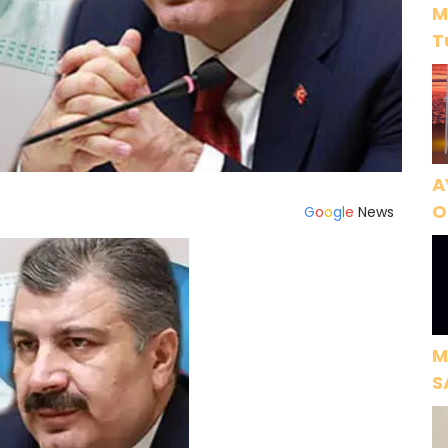
M
T
A
O
G
o
o
g
l
e
News
A
M
S
H