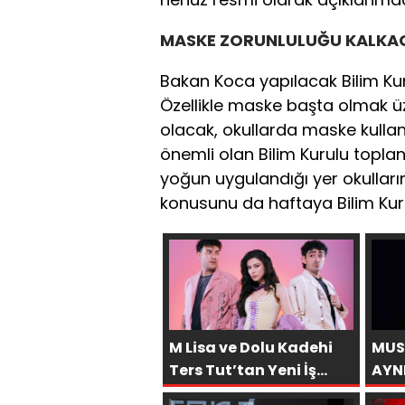
MASKE ZORUNLULUĞU KALKAC
Bakan Koca yapılacak Bilim Kur
Özellikle maske başta olmak ü
olacak, okullarda maske kullan
önemli olan Bilim Kurulu topla
yoğun uygulandığı yer okullar
konusunu da haftaya Bilim Kur
M Lisa ve Dolu Kadehi
MUS
Ters Tut’tan Yeni İş
AYN
Birliği: “Vişne”
AFR