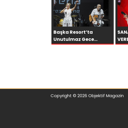
BÜY
Başka Resort’ta
SAN
Unutulmaz Gece
VER
Özülkü Çifti Bodrum’u
ÖNC
Büyüledi
SON
OLA
Copyright © 2026 Objektif Magazin