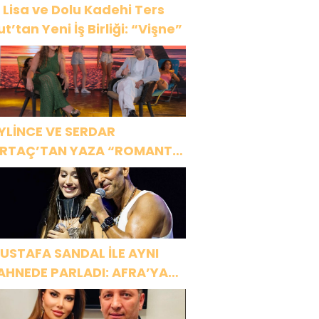
 Lisa ve Dolu Kadehi Ters
ut’tan Yeni İş Birliği: “Vişne”
YLİNCE VE SERDAR
RTAÇ’TAN YAZA “ROMANTİK
ŞK” BOMBASI!
USTAFA SANDAL İLE AYNI
AHNEDE PARLADI: AFRA’YA
ARBİYE’DE BÜYÜK ALKIŞ