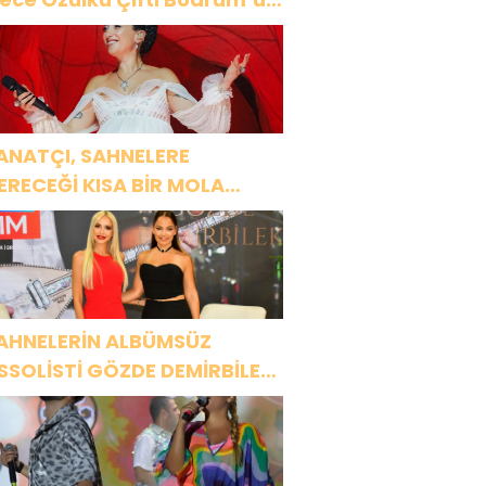
üyüledi
ANATÇI, SAHNELERE
ERECEĞİ KISA BİR MOLA
NCESİ 13 AĞUSTOS’TA SON
EZ HARBİYE’DE OLACAK!
AHNELERİN ALBÜMSÜZ
SSOLİSTİ GÖZDE DEMİRBİLEK,
R1 MAGAZİN’DE: “SON
SSOLİST OLARAK VAR
LACAĞIM!”