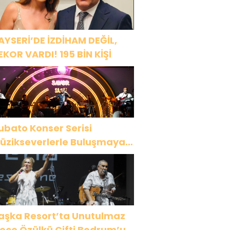
AYSERİ’DE İZDİHAM DEĞİL,
EKOR VARDI! 195 BİN KİŞİ
ubato Konser Serisi
üzikseverlerle Buluşmaya
evam Ediyor
aşka Resort’ta Unutulmaz
ülkü Çifti Bodrum’u