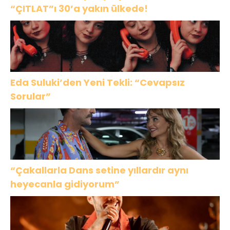
“ÇITLAT”ı 30’a yakın ülkede!
Eda Suluki’den Yeni Tekli: “Cevapsız
Sorular”
“Çakallarla Dans setine yıllardır aynı
heyecanla gidiyorum”