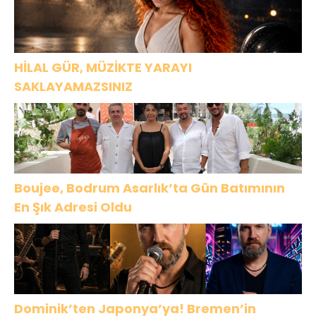
HİLAL GÜR, MÜZİKTE YARAYI
SAKLAYAMAZSINIZ
Boujee, Bodrum Asarlık’ta Gün Batımının
En Şık Adresi Oldu
Dominik’ten Japonya’ya! Bremen’in