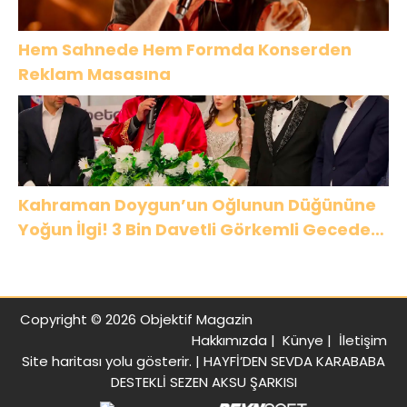
Hem Sahnede Hem Formda Konserden
Reklam Masasına
Kahraman Doygun’un Oğlunun Düğününe
Yoğun İlgi! 3 Bin Davetli Görkemli Gecede
Buluştu
Copyright © 2026 Objektif Magazin
Hakkımızda
|
Künye
|
İletişim
Site haritası
yolu gösterir. |
HAYFİ’DEN SEVDA KARABABA
DESTEKLİ SEZEN AKSU ŞARKISI