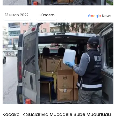
13 Nisan 2022
Gündem
G
o
o
g
l
e
News
Kaçakçılık Suçlarıyla Mücadele Şube Müdürlüğü