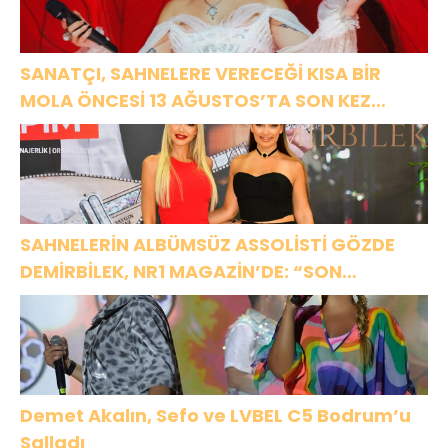
SANATÇI, SAHNELERE VERECEĞİ KISA BİR
MOLA ÖNCESİ 13 AĞUSTOS’TA SON KEZ
HARBİYE’DE OLACAK!
SAHNELERİN ALBÜMSÜZ ASSOLİSTİ GÖZDE
DEMİRBİLEK, NR1 MAGAZİN’DE: “SON
ASSOLİST OLARAK VAR OLACAĞIM!”
Demet Akalın, Sefo ve LVBEL C5 Bodrum’u
Salladı