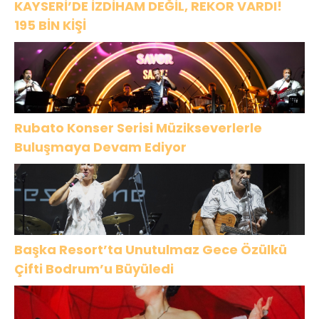
KAYSERİ’DE İZDİHAM DEĞİL, REKOR VARDI!
195 BİN KİŞİ
Rubato Konser Serisi Müzikseverlerle
Buluşmaya Devam Ediyor
Başka Resort’ta Unutulmaz Gece Özülkü
Çifti Bodrum’u Büyüledi