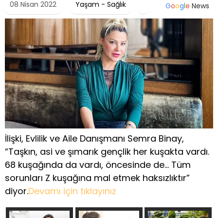
08 Nisan 2022
Yaşam - Sağlık
G
o
o
g
l
e
News
İlişki, Evlilik ve Aile Danışmanı Semra Binay,
“Taşkın, asi ve şımarık gençlik her kuşakta vardı.
68 kuşağında da vardı, öncesinde de… Tüm
sorunları Z kuşağına mal etmek haksızlıktır”
diyor.
Devamı için tıklayınız