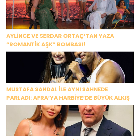
AYLİNCE VE SERDAR ORTAÇ’TAN YAZA
“ROMANTİK AŞK” BOMBASI!
MUSTAFA SANDAL İLE AYNI SAHNEDE
PARLADI: AFRA’YA HARBİYE’DE BÜYÜK ALKIŞ