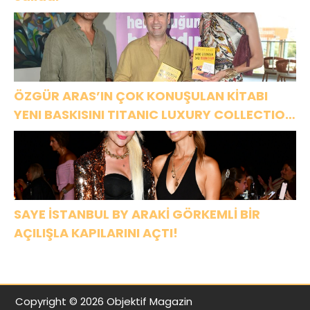
ÖZGÜR ARAS’IN ÇOK KONUŞULAN KİTABI
YENI BASKISINI TITANIC LUXURY COLLECTION
BODRUM’DA KUTLADI
SAYE İSTANBUL BY ARAKİ GÖRKEMLİ BİR
AÇILIŞLA KAPILARINI AÇTI!
Copyright © 2026 Objektif Magazin